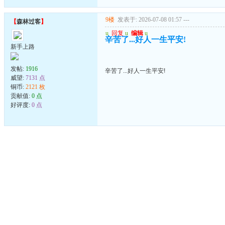
9楼
发表于: 2026-07-08 01:57
---
【
森林过客
】
u
回复
u
编辑
u
辛苦了...好人一生平安!
新手上路
发帖:
1916
辛苦了...好人一生平安!
威望:
7131 点
铜币:
2121 枚
贡献值:
0 点
好评度:
0 点