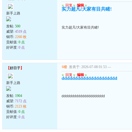
u
回复
u
编辑
u
实力超凡!大家有目共睹!
新手上路
发帖:
500
实力超凡!大家有目共睹!
威望:
4519 点
铜币:
2260 枚
贡献值:
0 点
好评度:
0 点
6楼
发表于: 2026-07-08 01:53
---
【
好日子
】
u
回复
u
编辑
u
ddddddddddddddddddddd
新手上路
发帖:
1904
ddddddddddddddddddddd
威望:
7172 点
铜币:
2123 枚
贡献值:
0 点
好评度:
0 点