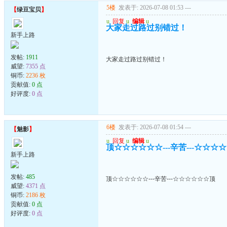
5楼
发表于: 2026-07-08 01:53
---
【
绿豆宝贝
】
u
回复
u
编辑
u
大家走过路过别错过！
新手上路
发帖:
1911
大家走过路过别错过！
威望:
7355 点
铜币:
2236 枚
贡献值:
0 点
好评度:
0 点
6楼
发表于: 2026-07-08 01:54
---
【
魅影
】
u
回复
u
编辑
u
顶☆☆☆☆☆☆---辛苦---☆☆☆
新手上路
发帖:
485
顶☆☆☆☆☆☆---辛苦---☆☆☆☆☆☆顶
威望:
4371 点
铜币:
2186 枚
贡献值:
0 点
好评度:
0 点