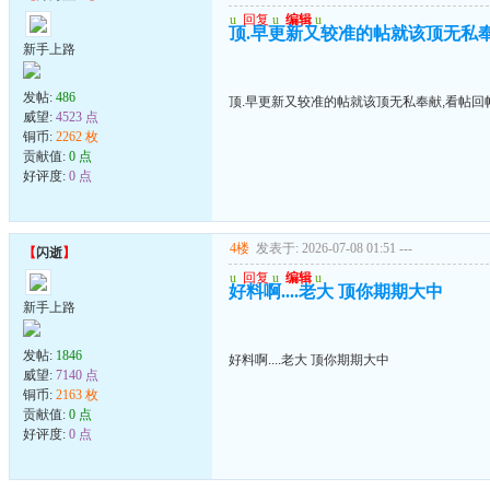
u
回复
u
编辑
u
顶.早更新又较准的帖就该顶无私
新手上路
发帖:
486
顶.早更新又较准的帖就该顶无私奉献,看帖回
威望:
4523 点
铜币:
2262 枚
贡献值:
0 点
好评度:
0 点
4楼
发表于: 2026-07-08 01:51
---
【
闪逝
】
u
回复
u
编辑
u
好料啊....老大 顶你期期大中
新手上路
发帖:
1846
好料啊....老大 顶你期期大中
威望:
7140 点
铜币:
2163 枚
贡献值:
0 点
好评度:
0 点