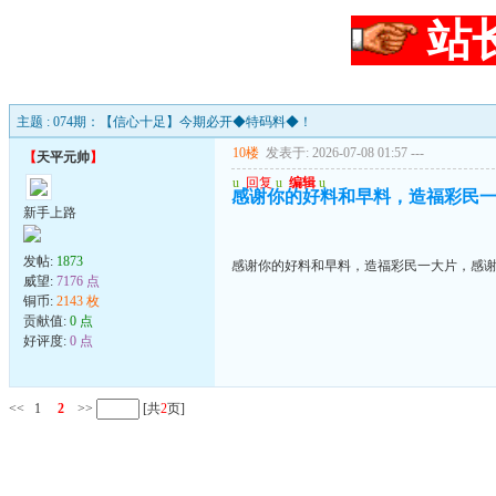
站
主题 : 074期：【信心十足】今期必开◆特码料◆！
10楼
发表于: 2026-07-08 01:57
---
【
天平元帅
】
u
回复
u
编辑
u
感谢你的好料和早料，造福彩民
新手上路
发帖:
1873
感谢你的好料和早料，造福彩民一大片，感
威望:
7176 点
铜币:
2143 枚
贡献值:
0 点
好评度:
0 点
<<
1
2
>>
[共
2
页]