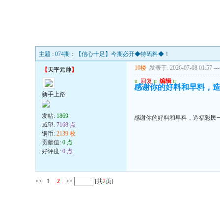
主题 : 074期：【信心十足】今期必开◆特码料◆！
10楼
发表于: 2026-07-08 01:57
---
【
天平元帅
】
u
回复
u
编辑
u
感谢你的好料和早料，
新手上路
发帖:
1869
感谢你的好料和早料，造福彩民
威望:
7168 点
铜币:
2139 枚
贡献值:
0 点
好评度:
0 点
<<
1
2
>>
[共
2
页]