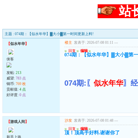
站
主题 : 074期：【似水年华】▓大小▓第一时间更新上料!
楼主
发表于: 2026-07-08 01:11
---
【
似水年华
】
u
回复
u
编辑
u
074期：【似水年华】▓大小▓第
侠客
发帖:
213
威望:
783 点
074期:〖
似水年华
〗经
铜币:
769 枚
贡献值:
4 点
好评度:
0 点
沙发
发表于: 2026-07-08 01:48
---
【
游戏人间
】
u
回复
u
编辑
u
顶！顶高手好料.谢谢你了
新手上路