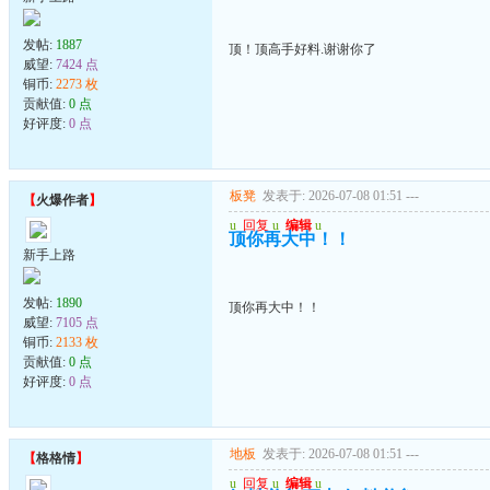
发帖:
1887
顶！顶高手好料.谢谢你了
威望:
7424 点
铜币:
2273 枚
贡献值:
0 点
好评度:
0 点
板凳
发表于: 2026-07-08 01:51
---
【
火爆作者
】
u
回复
u
编辑
u
顶你再大中！！
新手上路
发帖:
1890
顶你再大中！！
威望:
7105 点
铜币:
2133 枚
贡献值:
0 点
好评度:
0 点
地板
发表于: 2026-07-08 01:51
---
【
格格情
】
u
回复
u
编辑
u