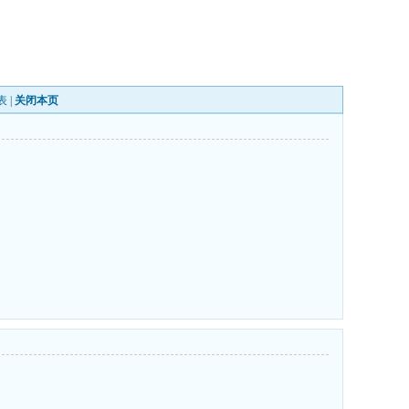
表
|
关闭本页