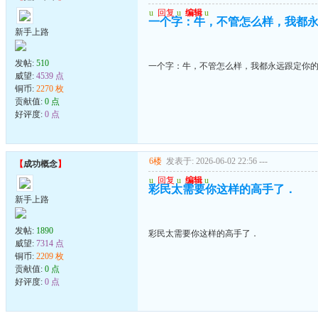
u
回复
u
编辑
u
一个字：牛，不管怎么样，我都
新手上路
发帖:
510
一个字：牛，不管怎么样，我都永远跟定你
威望:
4539 点
铜币:
2270 枚
贡献值:
0 点
好评度:
0 点
6楼
发表于: 2026-06-02 22:56
---
【
成功概念
】
u
回复
u
编辑
u
彩民太需要你这样的高手了．
新手上路
发帖:
1890
彩民太需要你这样的高手了．
威望:
7314 点
铜币:
2209 枚
贡献值:
0 点
好评度:
0 点