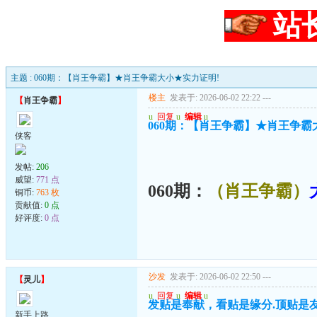
站
主题 : 060期：【肖王争霸】★肖王争霸大小★实力证明!
楼主
发表于: 2026-06-02 22:22
---
【
肖王争霸
】
u
回复
u
编辑
u
060期：【肖王争霸】★肖王争霸
侠客
发帖:
206
威望:
771 点
060期：
（肖王争霸）
铜币:
763 枚
贡献值:
0 点
好评度:
0 点
沙发
发表于: 2026-06-02 22:50
---
【
灵儿
】
u
回复
u
编辑
u
发贴是奉献，看贴是缘分.顶贴是友情
新手上路