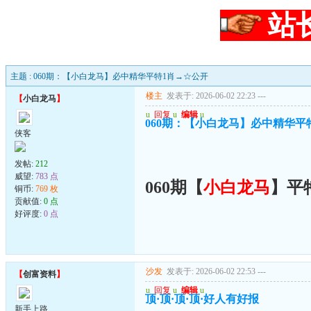
站
主题 : 060期：【小白龙马】必中精华平特1肖→☆公开
楼主
发表于: 2026-06-02 22:23
---
【
小白龙马
】
u
回复
u
编辑
u
060期：【小白龙马】必中精华平
侠客
发帖:
212
威望:
783 点
060期【
小白龙马
】平
铜币:
769 枚
贡献值:
0 点
好评度:
0 点
沙发
发表于: 2026-06-02 22:53
---
【
创富资料
】
u
回复
u
编辑
u
顶·顶·顶·顶·好人有好报
新手上路