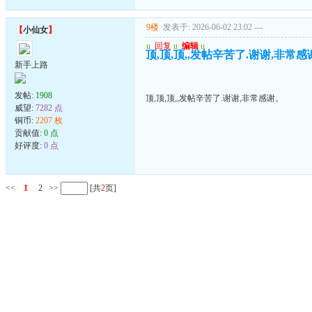
9楼
发表于: 2026-06-02 23:02
---
【
小仙女
】
u
回复
u
编辑
u
顶,顶,顶,,发帖辛苦了.谢谢,非常感
新手上路
发帖:
1908
顶,顶,顶,,发帖辛苦了.谢谢,非常感谢。
威望:
7282 点
铜币:
2207 枚
贡献值:
0 点
好评度:
0 点
<<
1
2
>>
[共
2
页]