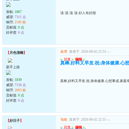
发帖:
1867
顶·顶·顶·顶·好人有好报
威望:
7311 点
铜币:
2180 枚
贡献值:
0 点
好评度:
0 点
板凳
发表于: 2026-06-02 22:53
---
【
月色清幽
】
u
回复
u
编辑
u
真棒,好料又早发.祝:身体健康.心
新手上路
发帖:
1839
真棒,好料又早发.祝:身体健康.心想事成.家庭
威望:
7136 点
铜币:
2093 枚
贡献值:
0 点
好评度:
0 点
地板
发表于: 2026-06-02 22:55
---
【
好日子
】
u
回复
u
编辑
u