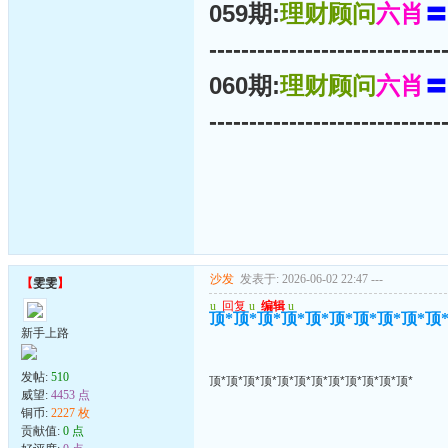
059期:
理财顾问
六肖
〓
-----------------------------
060期:
理财顾问
六肖
〓
-----------------------------
沙发
发表于: 2026-06-02 22:47
---
【
雯雯
】
u
回复
u
编辑
u
顶*顶*顶*顶*顶*顶*顶*顶*顶*顶
新手上路
发帖:
510
顶*顶*顶*顶*顶*顶*顶*顶*顶*顶*顶*顶*
威望:
4453 点
铜币:
2227 枚
贡献值:
0 点