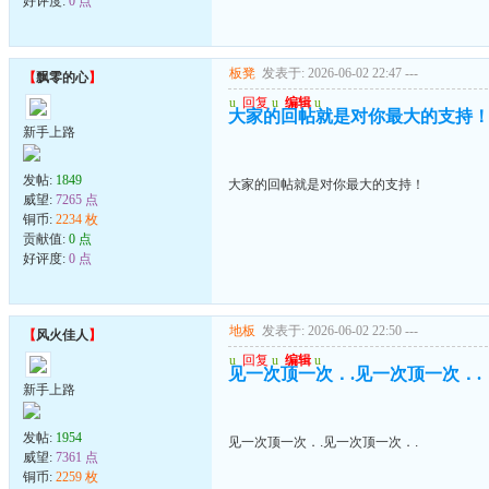
好评度:
0 点
板凳
发表于: 2026-06-02 22:47
---
【
飘零的心
】
u
回复
u
编辑
u
大家的回帖就是对你最大的支持
新手上路
发帖:
1849
大家的回帖就是对你最大的支持！
威望:
7265 点
铜币:
2234 枚
贡献值:
0 点
好评度:
0 点
地板
发表于: 2026-06-02 22:50
---
【
风火佳人
】
u
回复
u
编辑
u
见一次顶一次．.见一次顶一次．.
新手上路
发帖:
1954
见一次顶一次．.见一次顶一次．.
威望:
7361 点
铜币:
2259 枚