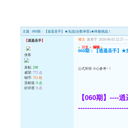
主题 : 060期：【逍遥圣手】★实战(合数单双)★终极挑战！
楼主
发表于: 2026-06-02 22:27
---
【
逍遥圣手
】
u
回复
u
编辑
u
060期：【逍遥圣手】★
侠客
发帖:
208
公式所得 小心参考~！
威望:
772 点
铜币:
763 枚
贡献值:
0 点
好评度:
0 点
【060期】---
---------------------