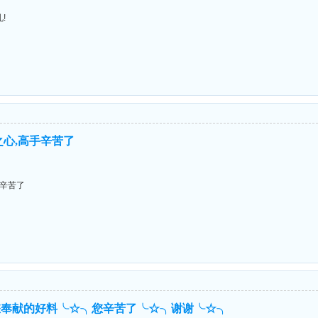
!
之心,高手辛苦了
手辛苦了
您奉献的好料╰☆╮您辛苦了╰☆╮谢谢╰☆╮