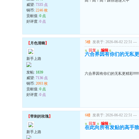
高！高！高！跟你连连大中
威望:
7335 点
铜币:
2246 枚
贡献值:
0 点
好评度:
0 点
5楼
发表于: 2026-06-02 22:51
---
【
月色清幽
】
u
回复
u
编辑
u
六合界因有你们的无私更精彩!
新手上路
发帖:
1839
六合界因有你们的无私更精彩!!!!!!!
威望:
7136 点
铜币:
2093 枚
贡献值:
0 点
好评度:
0 点
6楼
发表于: 2026-06-02 22:51
---
【
带刺的玫瑰
】
u
回复
u
编辑
u
在此向所有发贴的高手致
新手上路