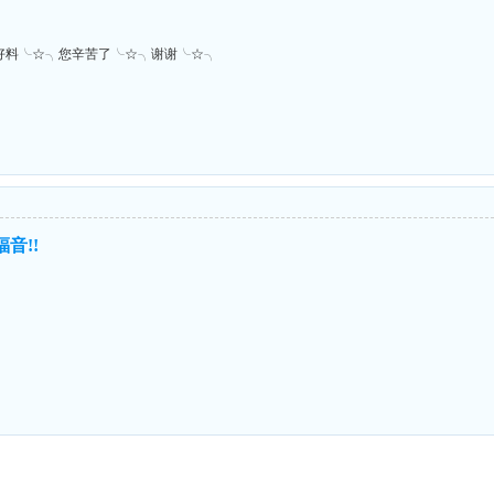
好料╰☆╮您辛苦了╰☆╮谢谢╰☆╮
音!!