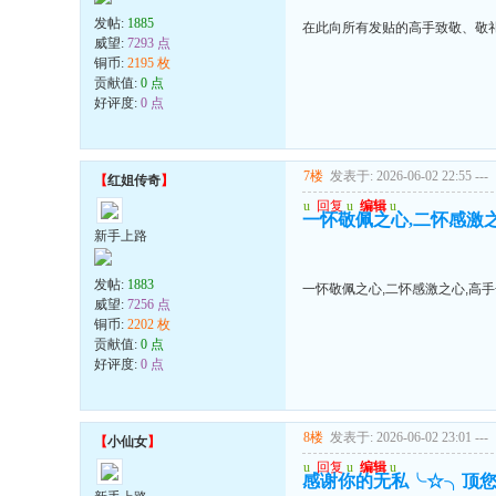
发帖:
1885
在此向所有发贴的高手致敬、敬礼
威望:
7293 点
铜币:
2195 枚
贡献值:
0 点
好评度:
0 点
7楼
发表于: 2026-06-02 22:55
---
【
红姐传奇
】
u
回复
u
编辑
u
一怀敬佩之心,二怀感激
新手上路
发帖:
1883
一怀敬佩之心,二怀感激之心,高
威望:
7256 点
铜币:
2202 枚
贡献值:
0 点
好评度:
0 点
8楼
发表于: 2026-06-02 23:01
---
【
小仙女
】
u
回复
u
编辑
u
感谢你的无私╰☆╮顶