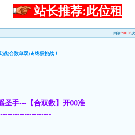
站长推荐:此位租
阅读
590105
次
实战(合数单双)★终极挑战！
-逍遥圣手---【合双数】开00准
----------------------