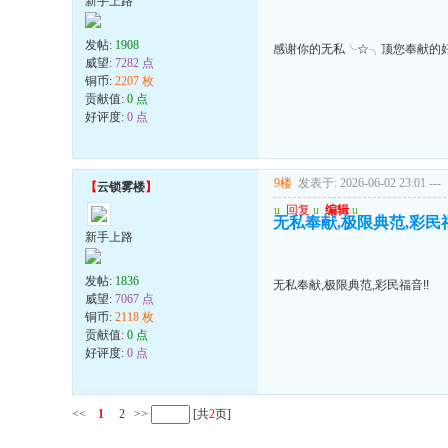
新手上路
发帖:
1908
感谢你的无私╰☆╮顶您奉献的
威望:
7282 点
铜币:
2207 枚
贡献值:
0 点
好评度:
0 点
9楼
发表于: 2026-06-02 23:01
---
【
云锁雾楼
】
u
回复
u
编辑
u
无私奉献,极限典范,彩民福
新手上路
发帖:
1836
无私奉献,极限典范,彩民福音!!
威望:
7067 点
铜币:
2118 枚
贡献值:
0 点
好评度:
0 点
<<
1
2
>>
[共
2
页]