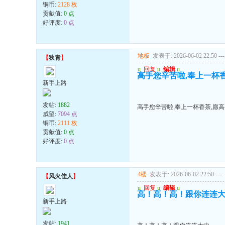
铜币:
2128 枚
贡献值:
0 点
好评度:
0 点
地板
发表于: 2026-06-02 22:50
---
【
狄青
】
u
回复
u
编辑
u
高手您辛苦啦,奉上一杯
新手上路
发帖:
1882
高手您辛苦啦,奉上一杯香茶,愿
威望:
7094 点
铜币:
2111 枚
贡献值:
0 点
好评度:
0 点
4楼
发表于: 2026-06-02 22:50
---
【
风火佳人
】
u
回复
u
编辑
u
高！高！高！跟你连连
新手上路
发帖:
1941