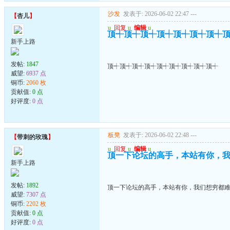
沙发
发表于: 2026-06-02 22:47
---
【
杏儿
】
u
回复
u
编辑
u
顶┽顶┽顶┽顶┽顶┽顶┽顶┽
新手上路
发帖:
1847
顶┽顶┽顶┽顶┽顶┽顶┽顶┽顶┽顶┽
威望:
6937 点
铜币:
2060 枚
贡献值:
0 点
好评度:
0 点
板凳
发表于: 2026-06-02 22:48
---
【
带刺的玫瑰
】
u
回复
u
编辑
u
顶一下论坛的高手，本站有你，
新手上路
发帖:
1892
顶一下论坛的高手，本站有你，我们想穷都
威望:
7307 点
铜币:
2202 枚
贡献值:
0 点
好评度:
0 点