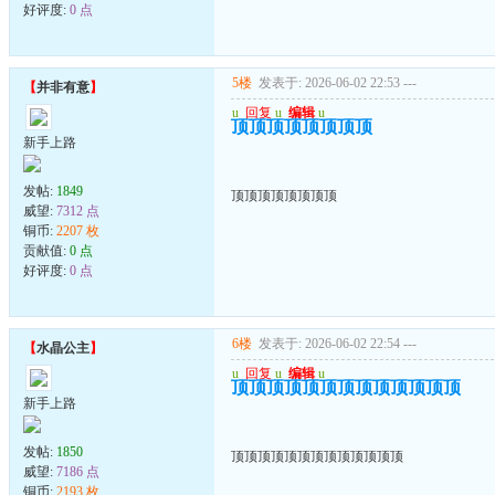
好评度:
0 点
5楼
发表于: 2026-06-02 22:53
---
【
并非有意
】
u
回复
u
编辑
u
顶顶顶顶顶顶顶顶
新手上路
发帖:
1849
顶顶顶顶顶顶顶顶
威望:
7312 点
铜币:
2207 枚
贡献值:
0 点
好评度:
0 点
6楼
发表于: 2026-06-02 22:54
---
【
水晶公主
】
u
回复
u
编辑
u
顶顶顶顶顶顶顶顶顶顶顶顶顶
新手上路
发帖:
1850
顶顶顶顶顶顶顶顶顶顶顶顶顶
威望:
7186 点
铜币:
2193 枚