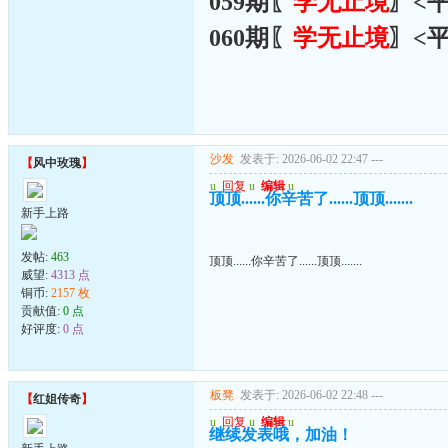
059期〖
学无止境
〗<
060期〖
学无止境
〗<
沙发
发表于: 2026-06-02 22:47
---
【
风中玫瑰
】
u
回复
u
编辑
u
顶顶......你辛苦了......顶顶.......
新手上路
发帖:
463
顶顶......你辛苦了......顶顶.......
威望:
4313 点
铜币:
2157 枚
贡献值:
0 点
好评度:
0 点
板凳
发表于: 2026-06-02 22:48
---
【
红姐传奇
】
u
回复
u
编辑
u
继续发表哦，加油！