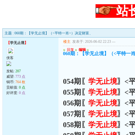
站
主题 : 060期：【学无止境】（<平特一肖>）决定财富、
楼主
发表于: 2026-06-02 22:23
---
【
学无止境
】
u
回复
u
编辑
u
060期：【学无止境】（<平特一
侠客
发帖:
207
威望:
773 点
054期〖
学无止境
〗<
铜币:
764 枚
贡献值:
0 点
055期〖
学无止境
〗<
好评度:
0 点
056期〖
学无止境
〗<
057期〖
学无止境
〗<
058期〖
学无止境
〗<